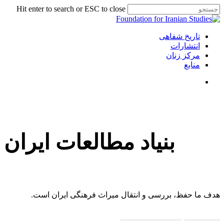
Skip
Hit enter to search or ESC to close
to
Close
main
Search
content
Menu
جستجو
تاریخ شفاهی
انتشارات
مرکز زنان
منابع
جستجو
بنیاد مطالعات ایران
هدف ما حفظ، بررسی و انتقال میراث فرهنگی ایران است.
درباره ما
برنامه ها و رویدادها