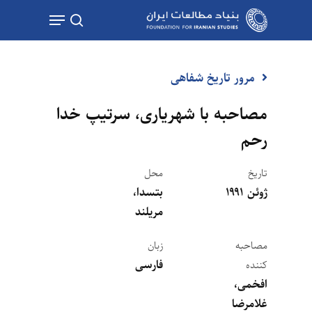
Ski
Menu
t
جستجو
mai
conten
مرور تاریخ شفاهی
مصاحبه با شهریاری، سرتیپ خدا
رحم
تاریخ
محل
ژوئن ۱۹۹۱
بتسدا،
مریلند
مصاحبه
زبان
فارسی
کننده
افخمی،
غلامرضا