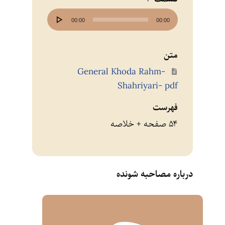
پخش‌کننده
00:00
00:00
صوت
متن
General Khoda Rahm-
Shahriyari- pdf
فهرست
۵۴ صفحه + خلاصه
درباره مصاحبه شونده