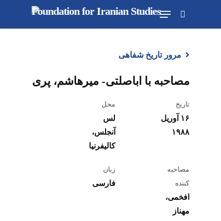
Ski
Menu
t
جستجو
mai
conten
مرور تاریخ شفاهی
مصاحبه با اباصلتی- میرهاشم، پری
تاریخ
محل
۱۶ آوریل
لس
۱۹۸۸
آنجلس،
کالیفرنیا
مصاحبه
زبان
فارسی
کننده
افخمی،
مهناز