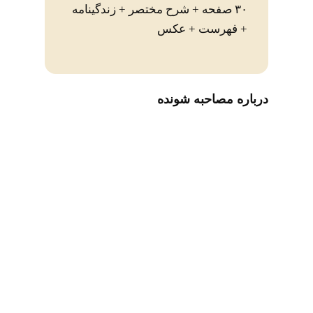
۳۰ صفحه + شرح مختصر + زندگینامه
+ فهرست + عکس
درباره مصاحبه شونده