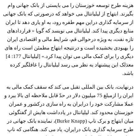
هزینه طرح توسعه خوزستان را می بایستی از بانک جهانی وام
بگیرند. ابتهاج از لیلیانتال می خواهد که درصورتی که بانک جهانی
از سرمایه گذاری دراین مهم طفره رود، به او یاری دهد تا ایران
منابع دیگری پیدا کند. لیلیانتال می نویسد که گویا « قراردادهای
تازه نفت، به ویژه درحوالی قم، شرایط مالی و اقتصادی ایران
را بهبودی بخشیده است و درنتیجه ابتهاج مطمئن است راه های
دیگری را برای کمک مالی می توان پیدا کرد.» [لیلیانتال 177: 4]
معذلک این پیشنهاد به نظر می رسد لیلیانتال را غافلگیر کرده
باشد.
درنهایت، بانک بین المللی تقبل می کند که سقف کمک مالی به
ایران را ازمبلغ 75 میلیون دلار در حدّ قابل ملاحظه ای بالا ببرد و
عملا مشارکت خود را درایران به راه سازی درکشور و عمران
خوزستان محدود کند. لیلیانتال در یادداشت هایش از گفتگوئی
میان ابتهاج و برک ناپ (Burke Knapp)، نماینده بانک جهانی در
طرح سرمایه گذاری بانک درایران، یاد می کند. هنگامی که ناپ