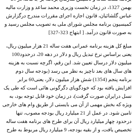
بهمن 1327، در زمان نخست وزیری محمد ساعد و وزارت مالیه
عباس گلشائیان، قانون اجازه اجرای مقررات مندرج درگزارش
کمیسیون برنامه مجلس شورای ملی به تصویب مجلس رسید و
به صورت قانون درآمد. [ ابتهاج 323-327]
مبلغ کل هزینه برنامه عمرانی هفت ساله 21 هزار میلیون ریال،
یعنی براساس نرخ تبدیل ریال و دلار در دهه 20، درحدود100
میلیون دلار درسال تعیین شد. این رقم، اگرچه نسبت به هزینه
های سال های بعد ناچیز به نظر می رسد (بودجه سال دوم
برنامه پنجم (1354) شش هزار میلیون دلار، یعنی60 برابر
افزایش یافته بود که خودگویای دگرگونی هائی است که طی یک
نسل درایران صورت گرفت)، در زمان خود قابل توجه بود، به
ویژه که بخش مهمی از آن می بایستی از طریق وام های خارجی
تامین شود. در عمل از 21 میلیارد ریال بودجه مصوب، تنها
درحدود چهار میلیارد ریال آن برای طرح های برنامه هفت ساله
تخصیص یافت، و از بقیه بودجه، 9 میلیارد ریال مربوط به طرح