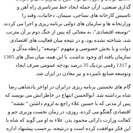
گذاری صنعتی، ازآن جمله ایجاد خط سرتاسری راه آهن و
تاسیس کارخانه های نساجی، سیمان، دخانیات، وقند را
وزارتخانه ها و سازمان های دولتی برنامه ریزی و اجرا می کردند.
“توسعه اقتصادی”، به معنائی که پس از جنگ دوم بر آن مترتب
شد، شناخته نشده بود، و در نتیجه میان فعالیت های اقتصادی
دولت و یا بخش خصوصی و مفهوم “توسعه” رابطه مدلّل و
سازمان یافته ای وجود نداشت. با این همه، میان سال های 1305
و 1317 رقمی نزدیک 35 درصد بودجه عمومی صرف ایجاد
وتوسعه صنایع نامبرده و نیز معادن در ایران شد.
گام های نخستین برنامه ریزی درایران در اواخر پادشاهی رضا
شاه برداشته شد. ابوالحسن ابتهاج در خاطراتش می نویسد که
پس از مدتی که با حسین علاء راجع به لزوم داشتن ” نقشه”
اقتصادی گفتگو می کرده، روزی، در زمان نخست وزیری جم و
کفالت وزارت دارائی محمود بدر، علاء به او می گوید که شاه با
این فکر موافقت کرده است و درنتیجه، برحسب پیشنهاد اداره