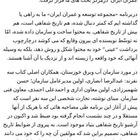
عمران ایران”درمرکز بحث های ما قرار گرفت.
دربرنامه «مجموعه توسعه و عمران ایران» ما به راهی پا
گذاشته ایم که کمتر دنبال شده، هم تاریخ شفاهی است، هم
بیش از تاریخ شفاهی. به محتوا ساخت و سازمان داده شده، امّا
نه توسّط نویسنده ای بیرون وقایع که می کوشد درچارچوب
برداشت “عینی” خود به محتوا شکل و روش دهد، بلکه به وسیله
آنهائی که خود واقعه را زیسته اند و از نزدیک با آن آشنا هستند.
در مورد سازمان آب وبرق خوزستان، همکاران اصلی کتاب سه
نفرند: عبدالرصا انصاری، اولین مدیرعامل سازمان؛ حسن
شهمیرزادی، اولین معاون اداری و احمدعلی احمدی، معاون فنی
سازمان. مبنای نوشته، تجارت شخصی این سه نفر است که
پیش از آغاز این برنامه طی مصاحبه هائی که با هریک از آنها
مستقلا و در چند نشست انجام گرفته بود ضبط شد و اکنون در
آرشیو تاریخ شفاهی بنیاد موجود است. به پیروی از ضوابط تاریخ
شفاهی، تصمیم براین شد که مولفین آن چه را که خود می دانند