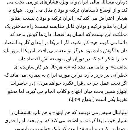
درباره مسائل مالی ایران و به ویژه فشارهای تورمی بحث می
کند و از اوضاع نابسامان ترکیه و یونان مثال می آورد، ابتهاج با
هیجان اعتراض می کند که «ایران ترکیه و یونان نیست؛ منابع
ایران با منابع ترکیه و یونان قابل مقایسه نیست؛ راه ساختن یک
مملکت این نیست که انسان به اقتصاد دان ها گوش بدهد که
دائما می گویند هیچ کار نکنید، اگر امریکا در ابتدای کار به اقتصاد
دان ها گوش داده بود، هرگز توسعه نمی یافت. امریکا امروز باید
خدا را شکر کند که در دوران اول توسعه اش اقتصاد دان
نداشت». و ادامه می دهد که «به هرحال هر کار سازنده ای
خطراتی نیز دربر دارد. دراین مورد، ایران به بیماری می ماند که
اگر تحت عمل جراحی قرار نگیرد خواهد مرد.» (در خاطرات
ابتهاج همین بحث میان ابتهاج و کلاپ انجام می گیرد، اما محتوا
تقریبا یکی است [ابتهاج396].)
لیلیانتال سپس می نویسد که هم ابتهاج و هم ناپ نقششان را
بسیار خوب ایفا کردند، و اضافه می کند که این بحث او را قدری
مضطرب کرد زیرا معتقد است که بانک جهانی می بایستی