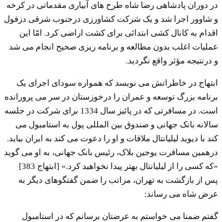
در دوران پادشاهی رضا شاه طرح های آبیاری مقدماتی در کرخه
و شاوور اجرا شد و یک شرکت کشاورزی درجنوب شرقی دزفول
اقدام به کانال کشی ابتدائی برای کشت اراضی کرد. امّا این
عملیات اغلب بدون مطالعه و برنامه ریزی صحیح انجام می شد
و درنتیجه مؤثر واقع نگردید.
ابتهاج در خاطراتش می نویسد که همواره سودای اجرای یک
برنامه بزرگ توسعه و عمران را درخوزستان در سر می پرورانده
است. در مسافرتی که در پائیز سال 1334 برای شرکت در جلسه
سالانه بانک جهانی و صندوق بین المللی پول به استامبول می
کند با دیوید لیلیانتال ملاقات و او را دعوت می کند به ایران بیاید.
درهمین مسافرت یوجین بلاک، رئیس بانک جهانی، به او می گوید
«که کسی را از لیلیانتال بهتر پیدا نخواهید کرد.» [ابتهاج 383]
پس از بازگشت به تهران، مراتب را ضمن گفتگوهای دیگر به
عرض شاه می رساند:
گفتم ضمنا می خواستم به عرضتان برسانم که در استامبول