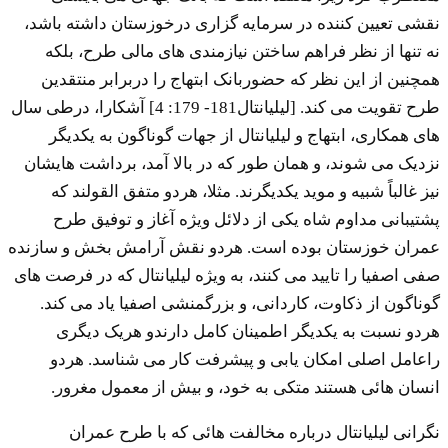
نقشی تعیین کننده در سرمایه گزاری درخوزستان داشته باشد،
نه تنها از نظر فراهم ساختن نیازمندی های مالی طرح، بلکه
همچنین از این نظر که حضوربانک ابتهاج را دربرابر منتقدین
طرح تقویت می کند. [لیلیانتال181- 179: 4] آشکارا، درطی سال
های همکاری، ابتهاج و لیلیانتال از جهات گوناگون به یکدیگر
نزدیک می شوند، و همان طور که در بالا آمد، برداشت هایشان
نیز غالباً شبیه و موید یکدیگرند. مثلا، هردو متفق القولند که
پشتیبانی مداوم شاه یکی از دلائل ویژه آغاز و توفیق طرح
عمران خوزستان بوده است. هردو نقش آرامش بخش و سازنده
صفی اصفیا را تایید می کنند، به ویژه لیلیانتال که در فرصت های
گوناگون از ذکاوت، کاردانی، و بزرگمنشی اصفیا یاد می کند.
هردو نسبت به یکدیگر اطمینان کامل دارندو هریک دیگری
راعامل اصلی امکان یابی و پیشرفت کار می شناسد. هردو
انسان هائی هستند متکی به خود، و بیش از معمول مغرور.
نگرانی لیلیانتال درباره مخالفت هائی که با طرح عمران