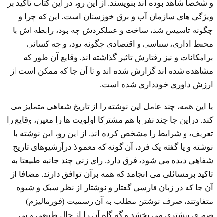
و شخصا شاهد بوده اند بنویسند. از این رو، در این کتاب تاکید بر
ویژگی های سازمان آب و برق خوزستان است: این که چرا و
چگونه تاسیس شد، ساخت و عملکردش چه بود، رابطه اش با
محیط اداری، سیاسی و اقتصادی چگونه بود، و چه کسانی
برامکانات و نیز رفتارش تاثیر گذاشته اند. وقایع آن طور که
مشاهده شده اند گزارش شده اند و تا آن جا که ممکن است از
ارزش داوری خودداری شده است.
با این همه، چند عامل این نوشته را از تاریخ شفاهی متمایز می
کند. دراین جا چند نفر با هم مشترکا اولویت ها را معین، وقایع را
تعریف، و شرایط را مشخص کرده اند. از این رو، این نوشته با
نوشته و یا گفته یک فرد، آن گونه که معمولا درآرشیوهای تاریخ
شفاهی دیده می شود، فرق دارد. رای زنی چند جانبه طبیعتا به
تاکید برمسائلی می انجامد که همه برآن توافق دارند. مضافا از
آن جا که در زبان فارسی گفتار و نوشتار از نظر سبک و شیوه
متفاوتند، صرف نوشتن مطلب به آن رسمیت (فورمالیزم)
صوری بیشتری می بخشد و گه گاه آن را از حال طبیعی و بی