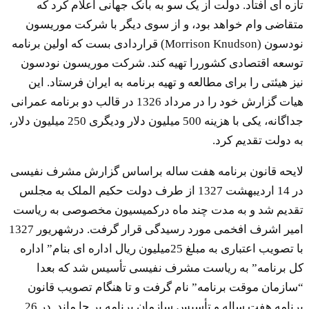
تازه ای افتاد. دولت از یک سو به بانک جهانی اعلام کرد که
متقاضی وام خواهد بود، و از سوی دیگر با شرکت موریسون
نودسون (Morrison Knudson) قراردادی بست که اولین برنامه
توسعه اقتصادی کشوررا تهیه کند. شرکت موریسون نودسون
نیز هیئتی را برای مطالعه و تهیه برنامه به ایران فرستاد. این
هیات گزارش خود را در مرداد 1326 در قالب دو برنامه عمرانی
جداگانه، یکی با هزینه 500 میلیون دلار ودیگری 250 میلیون دلار،
به دولت تقدیم کرد.
لایحه قانون برنامه هفت ساله براساس گزارش مشرف نفیسی
در 14 اردیبهشت 1327 از طرف دولت حکیم الملک به مجلس
تقدیم شد و به مدت چند ماه درکمیسیون مخصوصی به ریاست
امیر اشرف افخمی مورد رسیدگی قرار گرفت. درشهریور 1327
با تصویب اعتباری به مبلغ 25میلیون ریال اداره ای بنام” اداره
کل برنامه” به ریاست مشرف نفیسی تأسیس شد که بعدا
“سازمان موقت برنامه” نام گرفت و تا هنگام تصویب قانون
برنامه هفت ساله و تأسیس سازمان برنامه بر جا ماند. در 26