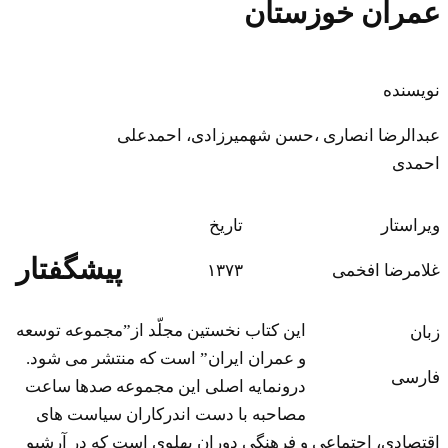
عمران خوزستان
نویسنده
عبدالرضا انصاری ،حسن شهمیرزادی، احمدعلی
احمدی
ویراستار
تاریخ
پیشگفتار
غلامرضا افخمی
۱۳۷۳
این کتاب نخستین مجلّد از”مجموعه توسعه
زبان
و عمران ایران” است که منتشر می شود.
فارسی
درونمایه اصلی این مجموعه صدها ساعت
مصاحبه با دست اندرکاران سیاست های
اقتصادی، اجتماعی و فرهنگی دوران پهلوی است که در آرشیو