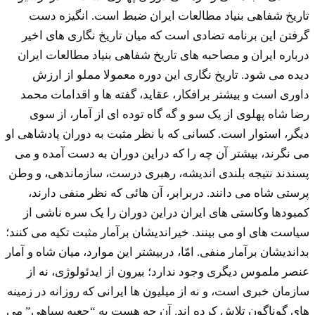
تاریخ شفاهی بنیاد مطالعات ایران ضبط است. انگیزه دست
گرفتن این برنامه تضادی است که میان تاریخ نگاری های اخیر
درباره ایران و مصاحبه های تاریخ شفاهی بنیاد مطالعات ایران
دیده می شود. تاریخ نگاری این دوره معمولا مملو از ارزش
داوری است و بیشتر برافکار، عقاید، گفته ها و اقدامات محمد
رضا شاه پهلوی از یک سو و گه گاه توده ای از آمار، از سوی
دیگر، استوار است. کسانی که با نظر مثبت به دوران پادشاهی او
می نگرند، بیشتر آن چه را که دراین دوران به دست آمده و می
پسندند نتیجه بلندی اندیشه، رهبری درست، سازماندهی، و وطن
پرستی شاه می دانند. دربرابر، آن هائی که نظر منفی دارند،
کمبودها وکاستی های ایران دراین دوران را یک سره ناشی از
سیاست های او می بینند. خیراندیشان برآمار مثبت تکیه می کنند؛
بداندیشان برآمار منفی. امّا، دربیشتر این موارد، میان شاه و آمار
عنصر ملموس دیگری وجود ندارد؛ بیرون از ایدئولوژی، نه از
سازمان خبری است، و نه از میلیون ها ایرانی که روزانه در زمینه
های گوناگون تلاش کرده اند. آن چه هست به “جعبه سیاهی” می