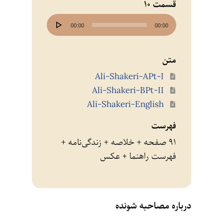
قسمت 10
پخش‌کننده
00:00
00:00
صوت
متن
Ali-Shakeri-APt-I
Ali-Shakeri-BPt-II
Ali-Shakeri-English
فهرست
۹۱ صفحه + خلاصه + زندگی‌نامه +
فهرست راهنما‌ + عکس
درباره مصاحبه شونده