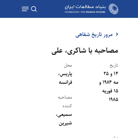
Ski
Menu
t
جستجو
mai
conten
مرور تاریخ شفاهی
مصاحبه با شاکری، علی
تاریخ
محل
۱۴ و ۲۵
پاریس،
مه ۱۹۸۴ و
فرانسه
۱۵ فوریه
مصاحبه
۱۹۸۵
کننده
سمیعی،
شیرین