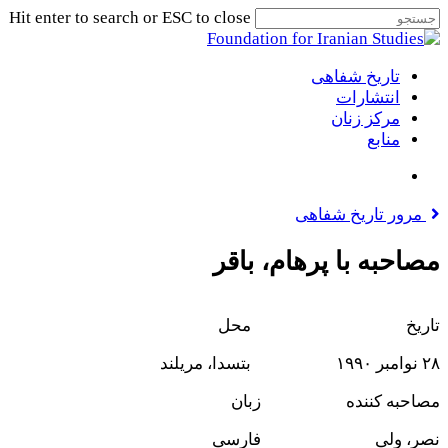
Skip
Hit enter to search or ESC to close
to
Close
main
Search
Menu
جستجو
content
تاریخ شفاهی
انتشارات
مرکز زنان
منابع
جستجو
مرور تاریخ شفاهی
مصاحبه با پرهام، باقر
تاریخ
محل
۲۸ نوامبر ۱۹۹۰
بتسدا، مریلند
مصاحبه کننده
زبان
نصر، ولی
فارسی