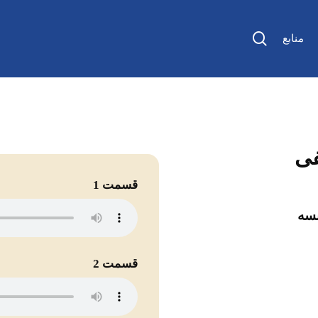
جستجو
منابع
فی
قسمت 1
نسه
قسمت 2