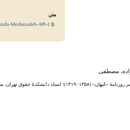
متن
Mostafa-Mesbazadeh-APt-I
اده، مصطفی
۱۳۵۸- ۱۳۱۹)‌؛ استاد دانشکدۀ حقوق تهران، سناتور (۱۳۵۷- ۱۳۴۵).