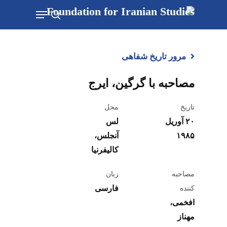
Ski
Menu
t
جستجو
mai
conten
مرور تاریخ شفاهی
مصاحبه با گرگین، ایرج
تاریخ
محل
۲۰ آوریل
لس
۱۹۸۵
آنجلس،
کالیفرنیا
مصاحبه
زبان
فارسی
کننده
افخمی،
مهناز