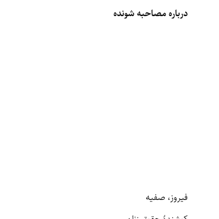
درباره مصاحبه شونده
فیروز، صفیه
کوشندۀ حقوق زنان.