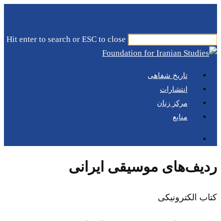
Skip
to
main
Hit enter to search or ESC to close
content
Close
Search
Menu
جستجو
تاریخ شفاهی
انتشارات
مرکز زنان
منابع
جستجو
ردیف‌های موسیقی ایرانی
کتاب الکترونیکی