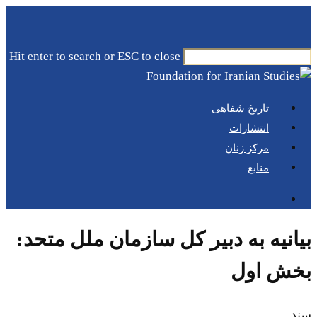
Skip
to
main
Hit enter to search or ESC to close
content
Close
Search
Menu
جستجو
تاریخ شفاهی
انتشارات
مرکز زنان
منابع
جستجو
بیانیه به دبیر کل سازمان ملل متحد:
بخش اول
سند