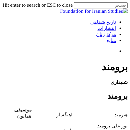
Skip
Hit enter to search or ESC to close
to
Close
main
Search
Menu
جستجو
content
تاریخ شفاهی
انتشارات
مرکز زنان
منابع
جستجو
برومند
شنیداری
برومند
موسیقی
هنرمند
آهنگساز
همایون
نور علی برومند