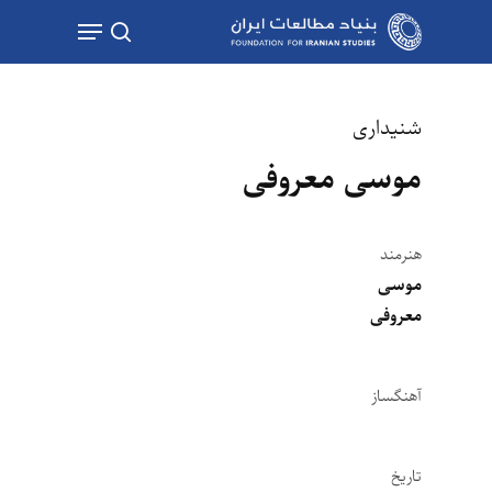
Ski
Menu
t
جستجو
mai
conten
شنیداری
موسی معروفی
هنرمند
موسی
معروفی
آهنگساز
تاریخ