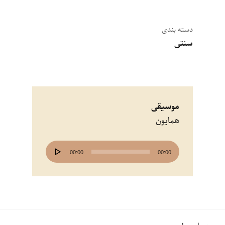
دسته بندی
سنتی
موسیقی
همایون
پخش‌کننده
00:00
00:00
صوت