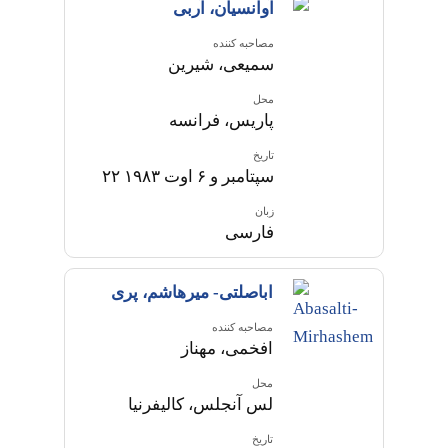
آوانسیان، آربی
مصاحبه کننده
سمیعی، شیرین
محل
پاریس، فرانسه
تاریخ
۲۲ سپتامبر و ۶ اوت ۱۹۸۳
زبان
فارسی
اباصلتی- میرهاشم، پری
مصاحبه کننده
افخمی، مهناز
محل
لس آنجلس، کالیفرنیا
تاریخ