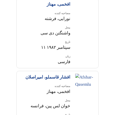
افخمی، مهناز
مصاحبه کننده
نورایی، فرشته
محل
واشنگتن دی سی
تاریخ
۱۱ سپتامبر ۱۹۸۲
زبان
فارسی
افشار قاسملو، امیراصلان
مصاحبه کننده
افخمی، مهناز
محل
خوان لس پین، فرانسه
تاریخ