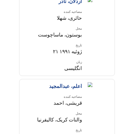
اردلان، نادر
مصاحبه کننده
حائری، شهلا
محل
بوستون، ماساچوست
تاریخ
۲۱ ژوئیه ۱۹۹۱
زبان
انگلیسی
اعلم، عبدالمجید
مصاحبه کننده
قریشی، احمد
محل
والنات کریک، کالیفرنیا
تاریخ