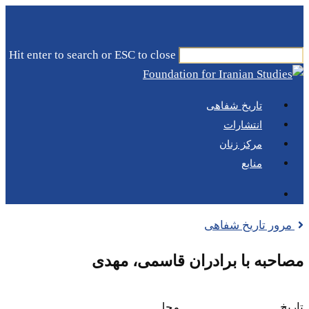
Skip
to
main
Hit enter to search or ESC to close
content
Close
Search
Menu
جستجو
تاریخ شفاهی
انتشارات
مرکز زنان
منابع
جستجو
مرور تاریخ شفاهی
مصاحبه با برادران قاسمی، مهدی
تاریخ
محل