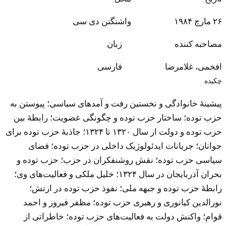
۲۶ مارچ ۱۹۸۴
واشنگتن دی سی
مصاحبه کننده
زبان
افخمی، غلامرضا
فارسی
چکیده
پیشینۀ خانوادگی و نخستین رفت و آمدهای سیاسی‌؛ پیوستن به
حزب توده‌؛ ساختار حزب توده و چگونگی عضویت‌؛ رابطۀ بین
حزب توده و دولت از سال ۱۳۲۰ تا ۱۳۲۴‌؛ جاذبۀ حزب توده برای
جوانان‌؛ جریانات ایدئولوژیک داخلی در حزب توده‌؛ فضای
سیاسی حزب توده‌؛ نقش روشنفکران در حزب‌؛ حزب توده و
بحران آذربایجان در سال ۱۳۲۴‌؛ خلیل ملکی و فعالیت‌های وی‌؛
رابطۀ حزب توده و جبهه ملی‌؛ نفوذ حزب توده در ارتش‌؛
نورالدین کیانوری و رهبری حزب توده‌؛ مظفر فیروز و احمد
قوام‌؛ واکنش دولت به فعالیت‌های حزب توده‌؛ خاطراتی از